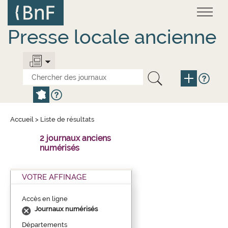
Aller
Panneau de gestion des cookies
au
contenu
principal
Presse locale ancienne
Accueil
>
Liste de résultats
2 journaux anciens
numérisés
VOTRE AFFINAGE
Accès en ligne
Journaux numérisés
Départements