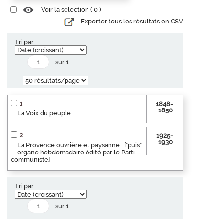
Voir la sélection (
0
)
Exporter tous les résultats en CSV
Tri par :
sur 1
1
1848-
1850
La Voix du peuple
2
1925-
1930
La Provence ouvrière et paysanne : ["puis"
organe hebdomadaire édité par le Parti
communiste]
Tri par :
sur 1