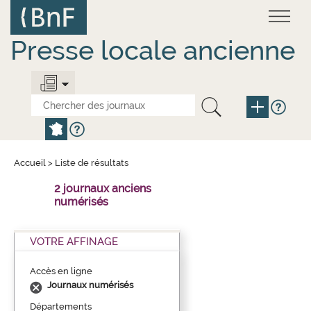
Aller
Panneau de gestion des cookies
au
contenu
principal
Presse locale ancienne
Accueil
>
Liste de résultats
2 journaux anciens
numérisés
VOTRE AFFINAGE
Accès en ligne
Journaux numérisés
Départements