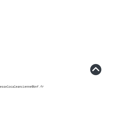
esselocaleancienne@bnf.fr