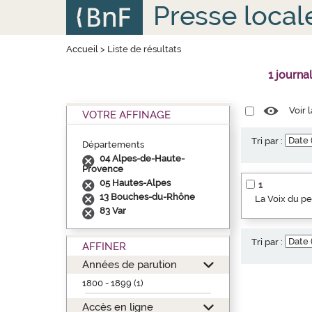
Aller
Panneau de gestion des cookies
Presse local
au
contenu
principal
Accueil
>
Liste de résultats
1 journa
Voir 
VOTRE AFFINAGE
Tri par :
Départements
04 Alpes-de-Haute-
Provence
05 Hautes-Alpes
1
13 Bouches-du-Rhône
La Voix du p
83 Var
Tri par :
AFFINER
Années de parution
1800 - 1899 (1)
Accès en ligne