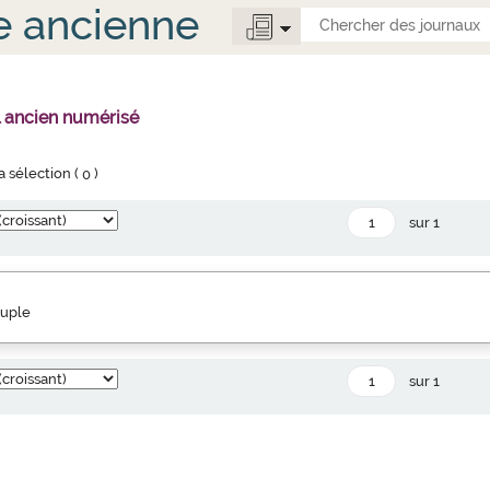
e ancienne
l ancien numérisé
la sélection (
0
)
sur 1
euple
sur 1