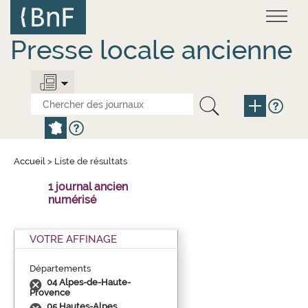
Aller
Panneau de gestion des cookies
au
contenu
principal
Presse locale ancienne
Accueil
>
Liste de résultats
1 journal ancien
numérisé
VOTRE AFFINAGE
Départements
04 Alpes-de-Haute-
Provence
05 Hautes-Alpes