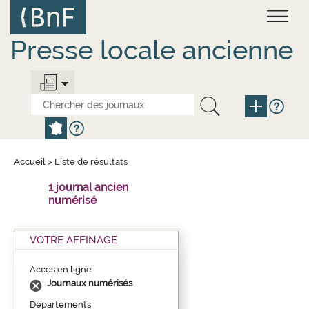
Aller
Panneau de gestion des cookies
au
contenu
principal
Presse locale ancienne
Accueil
>
Liste de résultats
1 journal ancien
numérisé
VOTRE AFFINAGE
Accès en ligne
Journaux numérisés
Départements