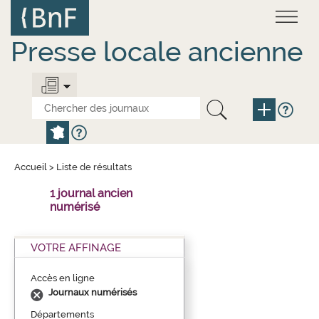
Aller
Panneau de gestion des cookies
au
contenu
principal
Presse locale ancienne
Accueil
>
Liste de résultats
1 journal ancien
numérisé
VOTRE AFFINAGE
Accès en ligne
Journaux numérisés
Départements