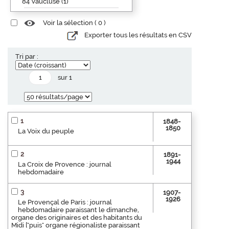
84 Vaucluse (1)
Voir la sélection (
0
)
Exporter tous les résultats en CSV
Tri par :
sur 1
1
1848-
1850
La Voix du peuple
2
1891-
1944
La Croix de Provence : journal
hebdomadaire
3
1907-
1926
Le Provençal de Paris : journal
hebdomadaire paraissant le dimanche,
organe des originaires et des habitants du
Midi ["puis" organe régionaliste paraissant