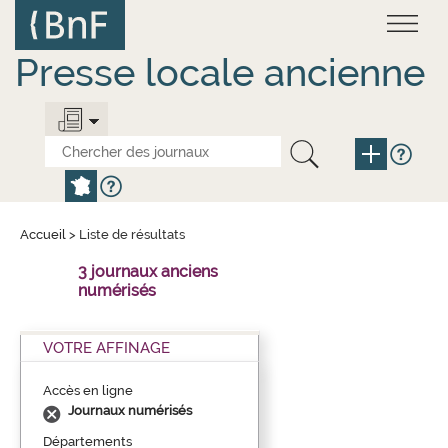
Aller
Panneau de gestion des cookies
au
contenu
principal
Presse locale ancienne
Accueil
>
Liste de résultats
3 journaux anciens
numérisés
VOTRE AFFINAGE
Accès en ligne
Journaux numérisés
Départements