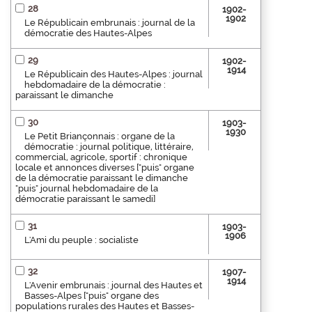
28
1902-
1902
Le Républicain embrunais : journal de la
démocratie des Hautes-Alpes
29
1902-
1914
Le Républicain des Hautes-Alpes : journal
hebdomadaire de la démocratie :
paraissant le dimanche
30
1903-
1930
Le Petit Briançonnais : organe de la
démocratie : journal politique, littéraire,
commercial, agricole, sportif : chronique
locale et annonces diverses ["puis" organe
de la démocratie paraissant le dimanche
"puis" journal hebdomadaire de la
démocratie paraissant le samedi]
31
1903-
1906
L'Ami du peuple : socialiste
32
1907-
1914
L'Avenir embrunais : journal des Hautes et
Basses-Alpes ["puis" organe des
populations rurales des Hautes et Basses-