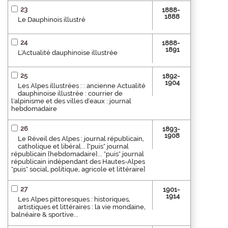
23
1888-
1888
Le Dauphinois illustré
24
1888-
1891
L'Actualité dauphinoise illustrée
25
1892-
1904
Les Alpes illustrées : : ancienne Actualité
dauphinoise illustrée : courrier de
l'alpinisme et des villes d'eaux : journal
hebdomadaire
26
1893-
1908
Le Réveil des Alpes : journal républicain,
catholique et libéral... ["puis" journal
républicain {hebdomadaire}... "puis" journal
républicain indépendant des Hautes-Alpes
"puis" social, politique, agricole et littéraire]
27
1901-
1914
Les Alpes pittoresques : historiques,
artistiques et littéraires : la vie mondaine,
balnéaire & sportive...