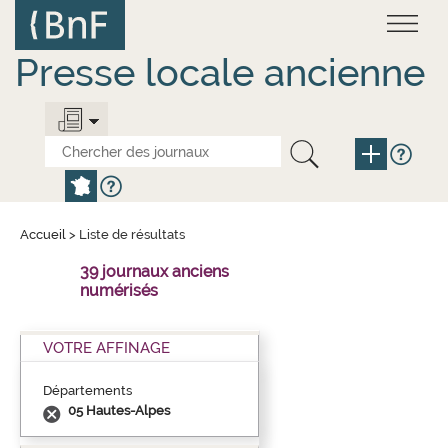
Aller
Panneau de gestion des cookies
au
contenu
principal
Presse locale ancienne
Accueil
>
Liste de résultats
39 journaux anciens
numérisés
VOTRE AFFINAGE
Départements
05 Hautes-Alpes