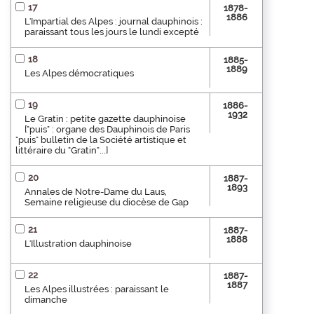
17
1878-
1886
L'Impartial des Alpes : journal dauphinois :
paraissant tous les jours le lundi excepté
18
1885-
1889
Les Alpes démocratiques
19
1886-
1932
Le Gratin : petite gazette dauphinoise
["puis" : organe des Dauphinois de Paris
"puis" bulletin de la Société artistique et
littéraire du "Gratin"...]
20
1887-
1893
Annales de Notre-Dame du Laus,
Semaine religieuse du diocèse de Gap
21
1887-
1888
L'Illustration dauphinoise
22
1887-
1887
Les Alpes illustrées : paraissant le
dimanche