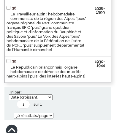
38
1928-
1999
Le Travailleur alpin : hebdomadaire
communiste de la région des Alpes ["puis"
organe régional du Parti communiste
français SFIC "puis" grand quotidien
politique et d'information du Dauphiné et
des Savoie "puis" La Voix des Alpes "puis"
hebdomadaire de la Fédération de l'Isère
du PCF... "puis" supplément départemental
de l'Humanité dimanche]
39
1930-
1944
Le Républicain briançonnais : organe
hebdomadaire de défense des intérêts
haut-alpins ["puis" des intérêts hauts-alpins]
Tri par :
sur 1