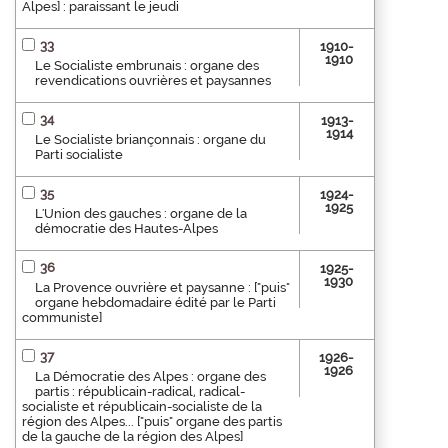
Alpes] : paraissant le jeudi
33
1910-
1910
Le Socialiste embrunais : organe des
revendications ouvrières et paysannes
34
1913-
1914
Le Socialiste briançonnais : organe du
Parti socialiste
35
1924-
1925
L'Union des gauches : organe de la
démocratie des Hautes-Alpes
36
1925-
1930
La Provence ouvrière et paysanne : ["puis"
organe hebdomadaire édité par le Parti
communiste]
37
1926-
1926
La Démocratie des Alpes : organe des
partis : républicain-radical, radical-
socialiste et républicain-socialiste de la
région des Alpes... ["puis" organe des partis
de la gauche de la région des Alpes]