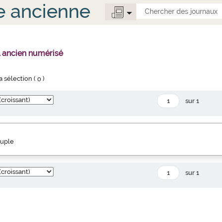
e ancienne
l ancien numérisé
la sélection (
0
)
sur 1
euple
sur 1