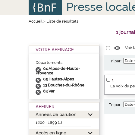
Aller
Panneau de gestion des cookies
Presse local
au
contenu
principal
Accueil
>
Liste de résultats
1 journa
Voir 
VOTRE AFFINAGE
Tri par :
Départements
04 Alpes-de-Haute-
Provence
05 Hautes-Alpes
1
13 Bouches-du-Rhône
La Voix du p
83 Var
Tri par :
AFFINER
Années de parution
1800 - 1899 (1)
Accès en ligne