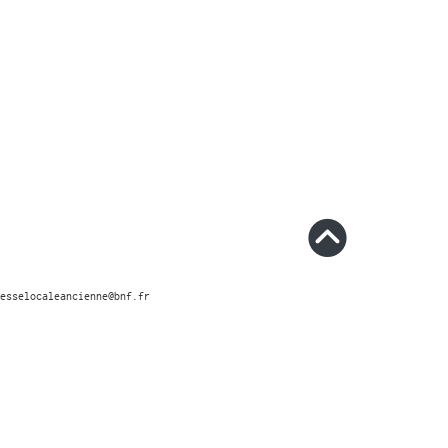
esselocaleancienne@bnf.fr