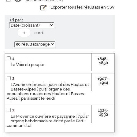
Exporter tous les résultats en CSV
Tri par :
sur 1
1
1848-
1850
La Voix du peuple
2
1907-
1914
L'Avenir embrunais : journal des Hautes et
Basses-Alpes ["puis" organe des
populations rurales des Hautes et Basses-
Alpes] : paraissant le jeudi
3
1925-
1930
La Provence ouvrière et paysanne : ["puis"
organe hebdomadaire édité par le Parti
communiste]