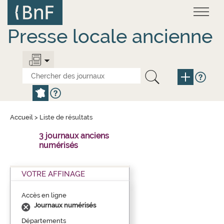
Aller
Panneau de gestion des cookies
au
contenu
principal
Presse locale ancienne
Accueil
>
Liste de résultats
3 journaux anciens
numérisés
VOTRE AFFINAGE
Accès en ligne
Journaux numérisés
Départements