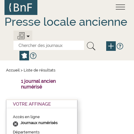
Aller
Panneau de gestion des cookies
au
contenu
principal
Presse locale ancienne
Accueil
>
Liste de résultats
1 journal ancien
numérisé
VOTRE AFFINAGE
Accès en ligne
Journaux numérisés
Départements