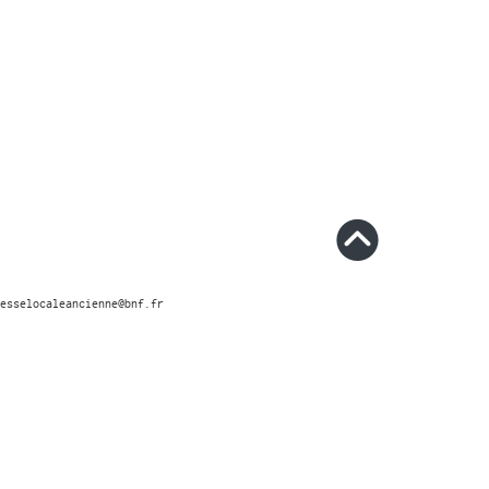
esselocaleancienne@bnf.fr