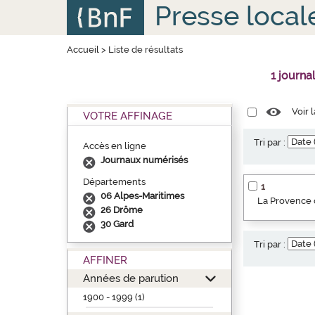
Aller
Panneau de gestion des cookies
Presse local
au
contenu
principal
Accueil
>
Liste de résultats
1 journa
Voir 
VOTRE AFFINAGE
Tri par :
Accès en ligne
Journaux numérisés
Départements
1
06 Alpes-Maritimes
La Provence o
26 Drôme
30 Gard
Tri par :
AFFINER
Années de parution
1900 - 1999 (1)