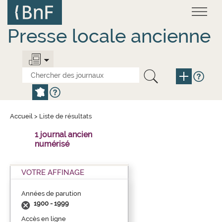
Aller
Panneau de gestion des cookies
au
contenu
principal
Presse locale ancienne
Accueil
>
Liste de résultats
1 journal ancien
numérisé
VOTRE AFFINAGE
Années de parution
1900 - 1999
Accès en ligne