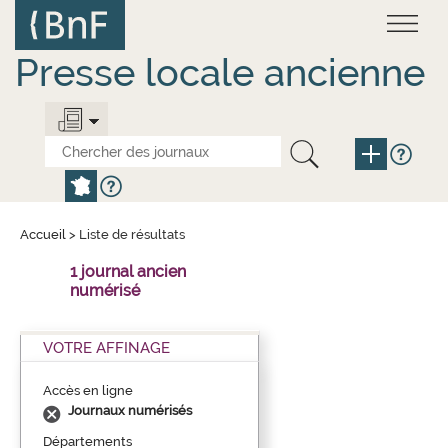
Aller
Panneau de gestion des cookies
au
contenu
principal
Presse locale ancienne
Accueil
>
Liste de résultats
1 journal ancien
numérisé
VOTRE AFFINAGE
Accès en ligne
Journaux numérisés
Départements