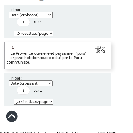
Tri par :
sur 1
1
1925-
1930
La Provence ouvrière et paysanne : ["puis"
organe hebdomadaire édité par le Parti
communiste]
Tri par :
sur 1
© BnF 2016 Version : 7.1.0
Plan du site
Conditions