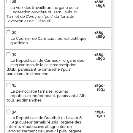
28
1888-
1898
La Voix des travailleurs : organe de la
Fédération ouvrière du Tarn ["puis" du
Tarn et de l'Aveyron "puis" du Tarn, de
l'Aveyron et de l'Hérault]
29
1889-
1889
Le Courrier de Carmaux : journal politique
quotidien
30
1889-
1890
Le Républicain de Carmaux : organe des
cinq cantons de la 2e circonscription
d'Albi, paraissant le dimanche ["puis"
paraissant le dimanche]
31
1890-
1891
La Démocratie tarnaise : journal
républicain indépendant, paraissant à Albi
tous les dimanches
32
1891-
1910
Le Républicain de Graulhet et Lavaur &
l'Agriculteur tarnais réunis : organe des
intérêts républicains et agricoles de
l'arrondissement de Lavaur ["puis" organe