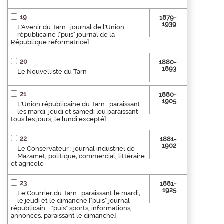
19
1879-
1939
L'Avenir du Tarn : journal de l'Union
républicaine ["puis" journal de la
République réformatrice]...
20
1880-
1893
Le Nouvelliste du Tarn
21
1880-
1905
L'Union républicaine du Tarn : paraissant
les mardi, jeudi et samedi [ou paraissant
tous les jours, le lundi excepté]
22
1881-
1902
Le Conservateur : journal industriel de
Mazamet, politique, commercial, littéraire
et agricole
23
1881-
1925
Le Courrier du Tarn : paraissant le mardi,
le jeudi et le dimanche ["puis" journal
républicain... "puis" sports, informations,
annonces, paraissant le dimanche]