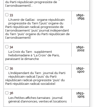
du Parti républicain progressiste de
l'arrondissement]...
33
1892-
1895
L'Avenir de Gaillac : organe républicain
progressiste du Tarn ["puis" organe du
Parti républicain radical-progressiste de
l'arrondissement "puis" journal indépendant
du Tarn "puis" organe du Parti républicain de
l'arrondissement]
34
1892-
2002
La Croix du Tarn : supplément
hebdomadaire à "La Croix" de Paris,
paraissant le dimanche
35
1892-
1900
L'Indépendant du Tarn : journal du Parti
républicain radical ["puis" du Parti
républicain radical-progressiste "puis" du
Parti républicain radical-socialiste]
36
1893-
1905
Les Petites affiches tarnaises : journal
général d'annonces, ventes et locations