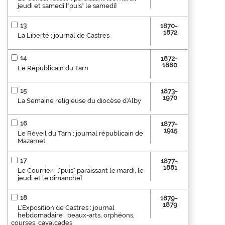
jeudi et samedi ["puis" le samedi]
13
1870-
1872
La Liberté : journal de Castres
14
1872-
1880
Le Républicain du Tarn
15
1873-
1970
La Semaine religieuse du diocèse d'Alby
16
1877-
1915
Le Réveil du Tarn : journal républicain de
Mazamet
17
1877-
1881
Le Courrier : ["puis" paraissant le mardi, le
jeudi et le dimanche]
18
1879-
1879
L'Exposition de Castres : journal
hebdomadaire : beaux-arts, orphéons,
courses, cavalcades