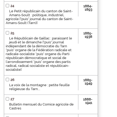
24
1884-
1893
Le Petit républicain du canton de Saint-
Amans-Soult : politique, industriel,
agricole ["puis" journal du canton de Saint-
Amans-Soult (Tarn)]
25
1885-
1938
Le Républicain de Gaillac : paraissant le
jeudi et le dimanche ["puis" journal
indépendant de la démocratie du Tarn
"puis" organe de la Fédération radicale et
radicale-socialiste "puis" organe du Parti
républicain démocratique et social de
l'arrondissement "puis" organe des partis
radical, radical-socialiste et républicain-
socialiste]
26
1885-
1949
La voix de la montagne : petite feuille
religieuse du Tarn...
27
1888-
1941
Bulletin mensuel du Comice agricole de
Castres