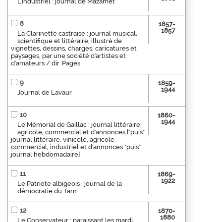
L'Industriel : journal de Mazamet
8
1857-
1857
La Clarinette castraise : journal musical,
scientifique et littéraire, illustré de
vignettes, dessins, charges, caricatures et
paysages, par une société d'artistes et
d'amateurs / dir. Pagès
9
1859-
1944
Journal de Lavaur
10
1860-
1944
Le Mémorial de Gaillac : journal littéraire,
agricole, commercial et d'annonces ["puis"
journal littéraire, vinicole, agricole,
commercial, industriel et d'annonces "puis"
journal hebdomadaire]
11
1869-
1922
Le Patriote albigeois : journal de la
démocratie du Tarn
12
1870-
1880
Le Conservateur : paraissant les mardi,