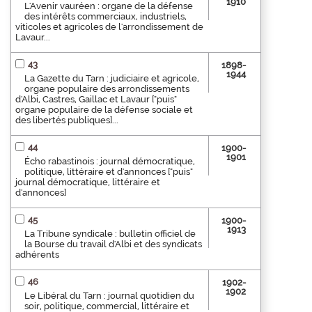
1910
L'Avenir vauréen : organe de la défense
des intérêts commerciaux, industriels,
viticoles et agricoles de l'arrondissement de
Lavaur...
43
1898-
1944
La Gazette du Tarn : judiciaire et agricole,
organe populaire des arrondissements
d'Albi, Castres, Gaillac et Lavaur ["puis"
organe populaire de la défense sociale et
des libertés publiques]...
44
1900-
1901
Écho rabastinois : journal démocratique,
politique, littéraire et d'annonces ["puis"
journal démocratique, littéraire et
d'annonces]
45
1900-
1913
La Tribune syndicale : bulletin officiel de
la Bourse du travail d'Albi et des syndicats
adhérents
46
1902-
1902
Le Libéral du Tarn : journal quotidien du
soir, politique, commercial, littéraire et