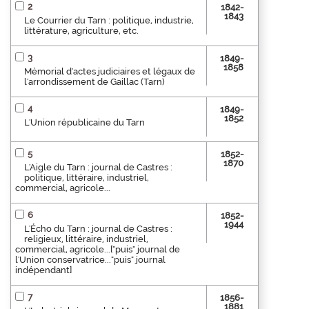
2
1842-
1843
Le Courrier du Tarn : politique, industrie,
littérature, agriculture, etc.
3
1849-
1858
Mémorial d'actes judiciaires et légaux de
l'arrondissement de Gaillac (Tarn)
4
1849-
1852
L'Union républicaine du Tarn
5
1852-
1870
L'Aigle du Tarn : journal de Castres :
politique, littéraire, industriel,
commercial, agricole...
6
1852-
1944
L'Écho du Tarn : journal de Castres :
religieux, littéraire, industriel,
commercial, agricole...["puis" journal de
l'Union conservatrice..."puis" journal
indépendant]
7
1856-
1881