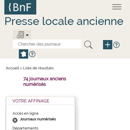
Aller
Panneau de gestion des cookies
au
contenu
principal
Presse locale ancienne
Accueil
>
Liste de résultats
74 journaux anciens
numérisés
VOTRE AFFINAGE
Accès en ligne
Journaux numérisés
Départements