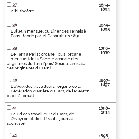
37
1894-
1894
Albi-théâtre
38
1895-
1895
Bulletin mensuel du Dîner des Tarnais à
Paris : fondé par M. Desprats en 1891
39
1896-
1939
Le Tarn à Paris : organe ["puis" organe
mensuel] de la Société amicale des
originaires du Tarn ["puis" Société amicale
des originaires du Tarn]
40
1897-
1897
La Voix des travailleurs : organe de la
Fédération ouvrière du Tarn, de l'Aveyron
et de l'Hérault
41
1898-
1914
Le Cri des travailleurs du Tarn, de
l'Aveyron et de l'Hérault : journal
socialiste
42
1898-