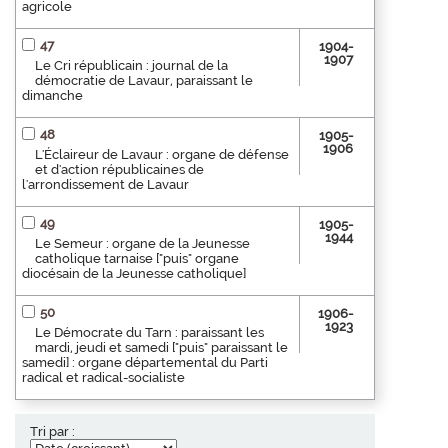
agricole
47
1904-
1907
Le Cri républicain : journal de la
démocratie de Lavaur, paraissant le
dimanche
48
1905-
1906
L'Éclaireur de Lavaur : organe de défense
et d'action républicaines de
l'arrondissement de Lavaur
49
1905-
1944
Le Semeur : organe de la Jeunesse
catholique tarnaise ["puis" organe
diocésain de la Jeunesse catholique]
50
1906-
1923
Le Démocrate du Tarn : paraissant les
mardi, jeudi et samedi ["puis" paraissant le
samedi] : organe départemental du Parti
radical et radical-socialiste
Tri par :