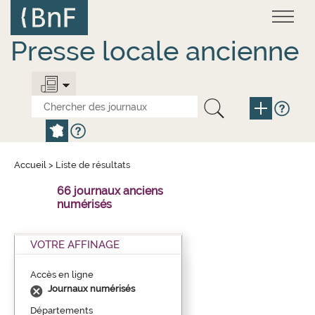
Aller
Panneau de gestion des cookies
au
contenu
principal
Presse locale ancienne
Accueil
>
Liste de résultats
66 journaux anciens
numérisés
VOTRE AFFINAGE
Accès en ligne
Journaux numérisés
Départements