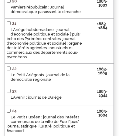
20
1883-
1883
Pamiers républicain : Journal
démocratique paraissant le dimanche
21
1883-
1884
L'Ariège hebdomadaire : journal
d'économie politique et sociale ["puis"
écho des Pyrénées centrales, journal
d'économie politique et sociale] : organe
des intérêts agricoles, industriels et
commerciaux des départements sous-
pyrénéens...
22
1883-
1889
Le Petit Ariégeois : journal de la
démocratie régionale
23
1883-
1944
L'Avenir : journal de l'Ariège
24
1883-
1884
Le Petit Fuxéen : journal des intérêts
communaux de la ville de Foix ["puis"
journal satirique, illustré, politique et
financier]