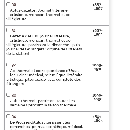
30
1887-
1887
Aulus-gazette : Journal littéraire,
artistique, mondain, thermal et de
villégiature
31
1887-
1893
Gazette d'Aulus : journal littéraire,
artistique, mondain, thermal et de
villégiature, paraissant le dimanche ["puis"
journal des étrangers : organe des intérêts
de la station]
32
1889-
1910
Ax-thermal et correspondance d'Ussat-
les-Bains : médical, scientifique, littéraire,
artistique, pittoresque, liste complète des
étrangers
33
1890-
1890
Aulus thermal : paraissant toutes les
semaines pendant la saison thermale
34
1891-
1895
Le Progrès d'Aulus : paraissant les
dimanches : journal scientifique, médical,