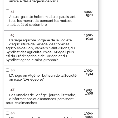
amicale des Ariégeois de Paris
44
1901-
1901
Aulus : gazette hebdomadaire, paraissant
tous les mercredis pendant les mois de
juillet, août et septembre
45
1902-
1910
L'Ariège agricole : organe de la Société
d'agriculture de l'Ariège, des comices
agricoles de Foix, Pamiers, Saint-Girons, du
Syndicat des agriculteurs de l'Ariège ["puis"
et] du Crédit agricole de l'Ariège et du
Syndicat agricole saint-gironnais
46
1902-
1914
L'Ariège en Algérie : bulletin de la Société
amicale "L'Ariégeoise"
47
1903-
1908
Les Annales de l'Ariège : journal littéraire,
d'informations et d'annonces, paraissant
tous les dimanches
48
1904-
1905