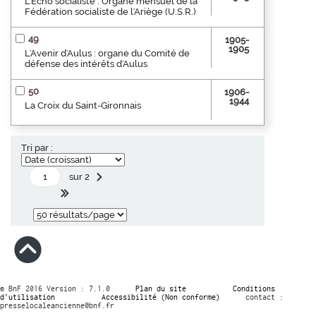
L'Écho socialiste : Organe mensuel de la
Fédération socialiste de l'Ariège (U.S.R.)
49
1905-
1905
L'Avenir d'Aulus : organe du Comité de
défense des intérêts d'Aulus
50
1906-
1944
La Croix du Saint-Gironnais
Tri par :
sur 2
© BnF 2016 Version : 7.1.0
Plan du site
Conditions
d’utilisation
Accessibilité (Non conforme)
contact :
presselocaleancienne@bnf.fr