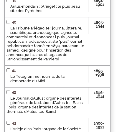
39
1894-
1901
Aulus-mondain : (Ariège) : le plus beau
site des Pyrénées
40
1895-
1944
La Tribune ariégeoise : journal littéraire,
scientifique, archéologique, agricole,
commercial et d'annonces ["puis" journal
républicain radical-socialiste "puis" journal
hebdomadaire fondé en 1894, paraissant le
samedi, désigné pour l'insertion des
annonces judiciaires et légales de
l'arrondissement de Pamiers]
41
1895-
1936
Le Télégramme : journal de la
démocratie du Midi
42
1896-
1914
Le Journal d'Aulus : organe des intérêts
généraux de la station d'Aulus-les-Bains
["puis" organe des intérêts de la station
thermale d'Aulus-les-Bains]
43
1900-
1921
L'Ariéjo dins Paris : organe de la Société