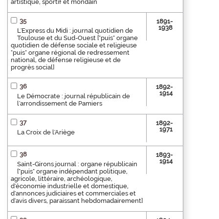
artistique, sportif et mondain
35
1891-
1938
L'Express du Midi : journal quotidien de
Toulouse et du Sud-Ouest ["puis" organe
quotidien de défense sociale et religieuse
"puis" organe régional de redressement
national, de défense religieuse et de
progrès social]
36
1892-
1914
Le Démocrate : journal républicain de
l'arrondissement de Pamiers
37
1892-
1971
La Croix de l'Ariège
38
1893-
1914
Saint-Girons journal : organe républicain
["puis" organe indépendant politique,
agricole, littéraire, archéologique,
d'économie industrielle et domestique,
d'annonces judiciaires et commerciales et
d'avis divers, paraissant hebdomadairement]