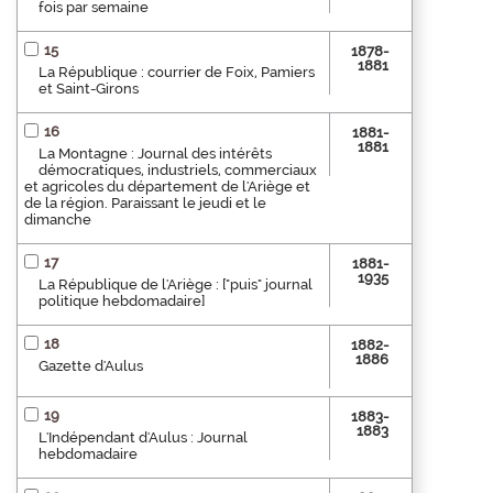
fois par semaine
15
1878-
1881
La République : courrier de Foix, Pamiers
et Saint-Girons
16
1881-
1881
La Montagne : Journal des intérêts
démocratiques, industriels, commerciaux
et agricoles du département de l'Ariège et
de la région. Paraissant le jeudi et le
dimanche
17
1881-
1935
La République de l'Ariège : ["puis" journal
politique hebdomadaire]
18
1882-
1886
Gazette d'Aulus
19
1883-
1883
L'Indépendant d'Aulus : Journal
hebdomadaire