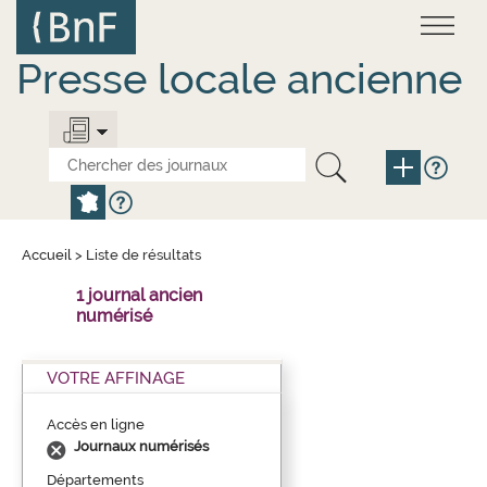
Aller
Panneau de gestion des cookies
au
contenu
principal
Presse locale ancienne
Accueil
>
Liste de résultats
1 journal ancien
numérisé
VOTRE AFFINAGE
Accès en ligne
Journaux numérisés
Départements