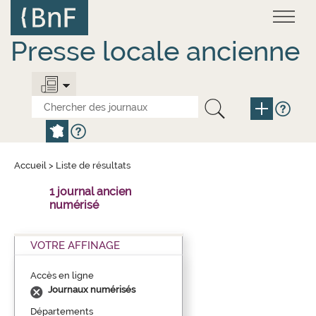
Aller
Panneau de gestion des cookies
au
contenu
principal
Presse locale ancienne
Accueil
>
Liste de résultats
1 journal ancien
numérisé
VOTRE AFFINAGE
Accès en ligne
Journaux numérisés
Départements