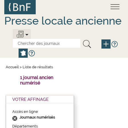
Aller
Panneau de gestion des cookies
au
contenu
principal
Presse locale ancienne
Accueil
>
Liste de résultats
1 journal ancien
numérisé
VOTRE AFFINAGE
Accès en ligne
Journaux numérisés
Départements