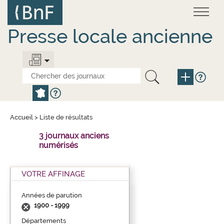
Aller
Panneau de gestion des cookies
au
contenu
principal
Presse locale ancienne
Accueil
>
Liste de résultats
3 journaux anciens
numérisés
VOTRE AFFINAGE
Années de parution
1900 - 1999
Départements