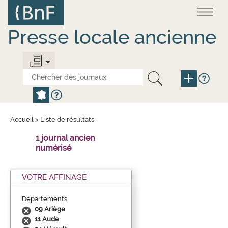
Aller
Panneau de gestion des cookies
au
contenu
principal
Presse locale ancienne
Accueil
>
Liste de résultats
1 journal ancien
numérisé
VOTRE AFFINAGE
Départements
09 Ariège
11 Aude