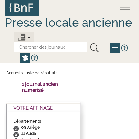
Aller
Panneau de gestion des cookies
au
contenu
principal
Presse locale ancienne
Accueil
>
Liste de résultats
1 journal ancien
numérisé
VOTRE AFFINAGE
Départements
09 Ariège
11 Aude