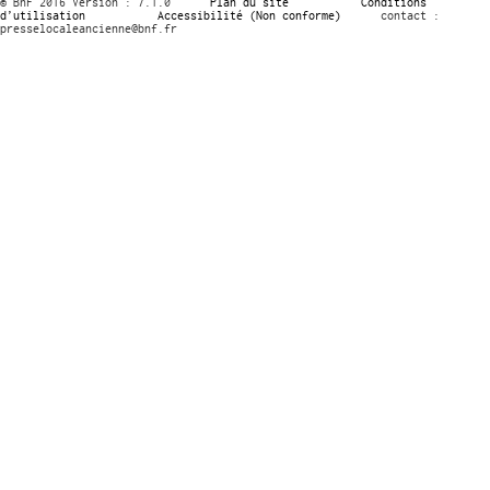
© BnF 2016 Version : 7.1.0
Plan du site
Conditions
d’utilisation
Accessibilité (Non conforme)
contact :
presselocaleancienne@bnf.fr