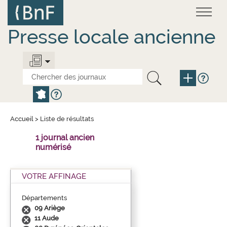
Aller
Panneau de gestion des cookies
au
contenu
principal
Presse locale ancienne
Accueil
>
Liste de résultats
1 journal ancien
numérisé
VOTRE AFFINAGE
Départements
09 Ariège
11 Aude