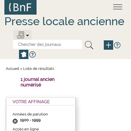
Aller
Panneau de gestion des cookies
au
contenu
principal
Presse locale ancienne
Accueil
>
Liste de résultats
1 journal ancien
numérisé
VOTRE AFFINAGE
Années de parution
1900 - 1999
Accès en ligne