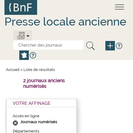
Aller
Panneau de gestion des cookies
au
contenu
principal
Presse locale ancienne
Accueil
>
Liste de résultats
2 journaux anciens
numérisés
VOTRE AFFINAGE
Accès en ligne
Journaux numérisés
Départements