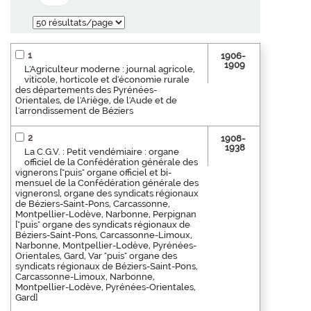
1
1906-
1909
L'Agriculteur moderne : journal agricole,
viticole, horticole et d'économie rurale
des départements des Pyrénées-
Orientales, de l'Ariège, de l'Aude et de
l'arrondissement de Béziers
2
1908-
1938
La C.G.V. : Petit vendémiaire : organe
officiel de la Confédération générale des
vignerons ["puis" organe officiel et bi-
mensuel de la Confédération générale des
vignerons], organe des syndicats régionaux
de Béziers-Saint-Pons, Carcassonne,
Montpellier-Lodève, Narbonne, Perpignan
["puis" organe des syndicats régionaux de
Béziers-Saint-Pons, Carcassonne-Limoux,
Narbonne, Montpellier-Lodève, Pyrénées-
Orientales, Gard, Var "puis" organe des
syndicats régionaux de Béziers-Saint-Pons,
Carcassonne-Limoux, Narbonne,
Montpellier-Lodève, Pyrénées-Orientales,
Gard]