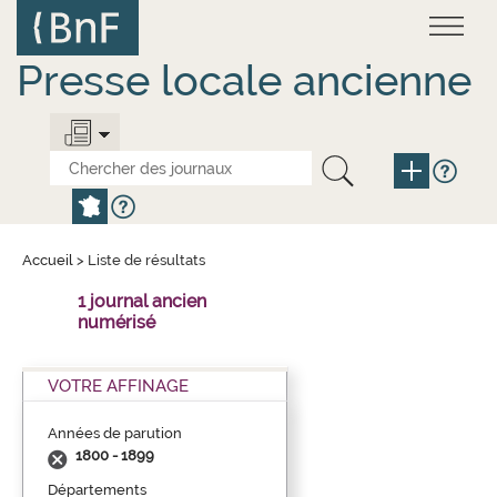
Aller
Panneau de gestion des cookies
au
contenu
principal
Presse locale ancienne
Accueil
>
Liste de résultats
1 journal ancien
numérisé
VOTRE AFFINAGE
Années de parution
1800 - 1899
Départements