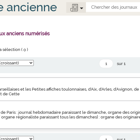
e ancienne
aux anciens numérisés
la sélection (
0
)
sur 1
illaises et les Petites affiches toulonnaises, d'Aix, d'Arles, d'Avignon, de
et de Cette
de Paris : journal hebdomadaire paraissant le dimanche, organe des origin
s" organe régionaliste paraissant tous les dimanches] : organe des originair
sur 1