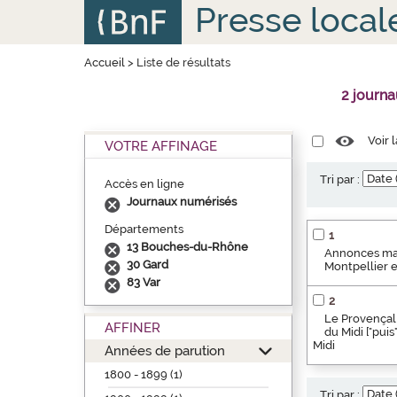
Aller
Panneau de gestion des cookies
Presse local
au
contenu
principal
Accueil
>
Liste de résultats
2 journ
Voir 
VOTRE AFFINAGE
Tri par :
Accès en ligne
Journaux numérisés
Départements
1
13 Bouches-du-Rhône
Annonces marse
30 Gard
Montpellier 
83 Var
2
Le Provençal 
AFFINER
du Midi ["pui
Midi
Années de parution
1800 - 1899 (1)
Tri par :