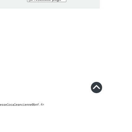
esselocaleancienne@bnf.fr