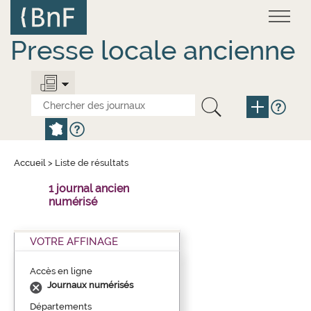
Aller
Panneau de gestion des cookies
au
contenu
principal
Presse locale ancienne
Accueil
>
Liste de résultats
1 journal ancien
numérisé
VOTRE AFFINAGE
Accès en ligne
Journaux numérisés
Départements