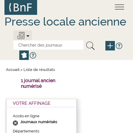
Aller
Panneau de gestion des cookies
au
contenu
principal
Presse locale ancienne
Accueil
>
Liste de résultats
1 journal ancien
numérisé
VOTRE AFFINAGE
Accès en ligne
Journaux numérisés
Départements