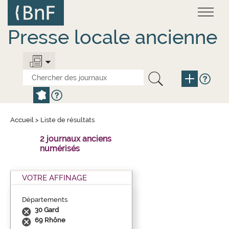
Aller
Panneau de gestion des cookies
au
contenu
principal
Presse locale ancienne
Accueil
>
Liste de résultats
2 journaux anciens
numérisés
VOTRE AFFINAGE
Départements
30 Gard
69 Rhône