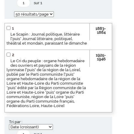
sur 1
1
1883-
1884
Le Scapin : Journal politique, littéraire
["puis" Journal littéraire, politique],
théâtral et mondain, paraissant le dimanche
2
1925-
1946
Le Cri du peuple : organe hebdomadaire
des ouvriers et paysans de la région
lyonnaise ["puis" de la région de la Loire],
publié par le Parti communiste ["puis"
organe hebdomadaire de la région de la
Loire et Haute-Loire du Parti communiste
"puis" édité par la Région communiste de la
Loire et Haute-Loire "puis" organe du Parti
communiste, région de la Loire "puis"
organe du Parti communiste français,
Fédérations Loire, Haute-Loire]
Tri par :