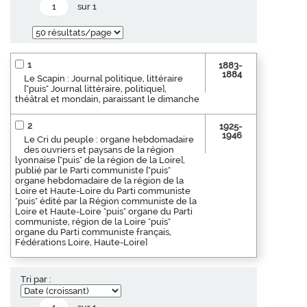
sur 1
1
1883-
1884
Le Scapin : Journal politique, littéraire
["puis" Journal littéraire, politique],
théâtral et mondain, paraissant le dimanche
2
1925-
1946
Le Cri du peuple : organe hebdomadaire
des ouvriers et paysans de la région
lyonnaise ["puis" de la région de la Loire],
publié par le Parti communiste ["puis"
organe hebdomadaire de la région de la
Loire et Haute-Loire du Parti communiste
"puis" édité par la Région communiste de la
Loire et Haute-Loire "puis" organe du Parti
communiste, région de la Loire "puis"
organe du Parti communiste français,
Fédérations Loire, Haute-Loire]
Tri par :