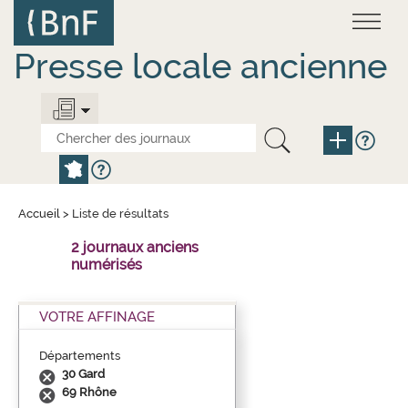
Aller
Panneau de gestion des cookies
au
contenu
principal
Presse locale ancienne
Accueil
>
Liste de résultats
2 journaux anciens
numérisés
VOTRE AFFINAGE
Départements
30 Gard
69 Rhône