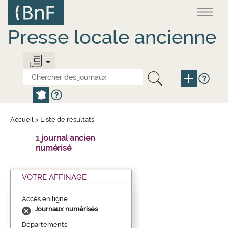
Aller
Panneau de gestion des cookies
au
contenu
principal
Presse locale ancienne
Accueil
>
Liste de résultats
1 journal ancien
numérisé
VOTRE AFFINAGE
Accès en ligne
Journaux numérisés
Départements