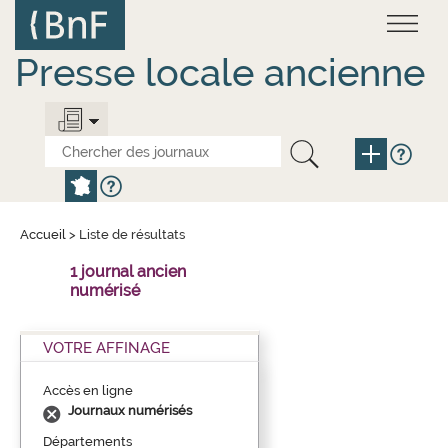
Aller
Panneau de gestion des cookies
au
contenu
principal
Presse locale ancienne
Accueil
>
Liste de résultats
1 journal ancien
numérisé
VOTRE AFFINAGE
Accès en ligne
Journaux numérisés
Départements