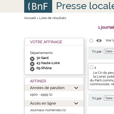
Aller
Panneau de gestion des cookies
Presse local
au
contenu
principal
Accueil
>
Liste de résultats
1 journa
Voir 
VOTRE AFFINAGE
Tri par :
Départements
30 Gard
43 Haute-Loire
1
69 Rhône
Le Cri du peu
la Loire], pu
du Parti commun
AFFINER
communiste, rég
Années de parution
1900 - 1999 (1)
Tri par :
Accès en ligne
Journaux numérisés (1)