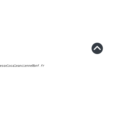
esselocaleancienne@bnf.fr