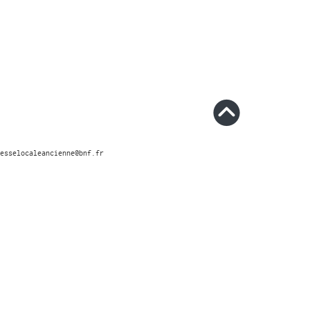
esselocaleancienne@bnf.fr