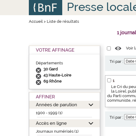
Aller
Panneau de gestion des cookies
Presse local
au
contenu
principal
Accueil
>
Liste de résultats
1 journa
Voir 
VOTRE AFFINAGE
Tri par :
Départements
30 Gard
43 Haute-Loire
1
69 Rhône
Le Cri du peu
la Loire], pu
du Parti commun
AFFINER
communiste, rég
Années de parution
1900 - 1999 (1)
Tri par :
Accès en ligne
Journaux numérisés (1)