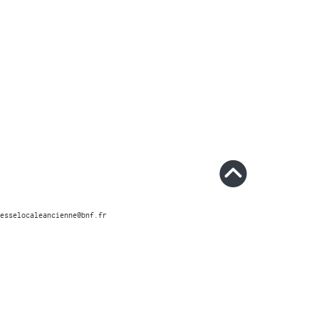
esselocaleancienne@bnf.fr