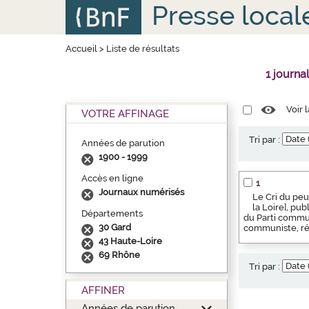
Aller
Panneau de gestion des cookies
Presse local
au
contenu
principal
Accueil
>
Liste de résultats
1 journa
Voir 
VOTRE AFFINAGE
Tri par :
Années de parution
1900 - 1999
Accès en ligne
1
Journaux numérisés
Le Cri du peu
la Loire], pu
Départements
du Parti commun
30 Gard
communiste, rég
43 Haute-Loire
69 Rhône
Tri par :
AFFINER
Années de parution