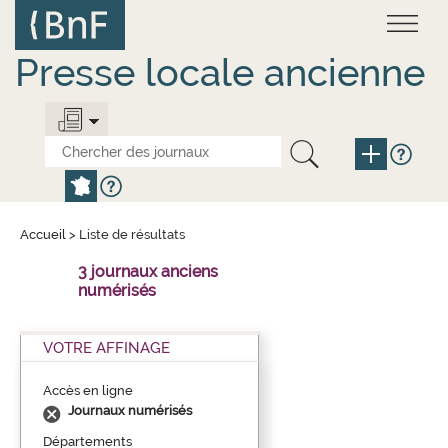
Aller
Panneau de gestion des cookies
au
contenu
principal
Presse locale ancienne
Accueil
>
Liste de résultats
3 journaux anciens
numérisés
VOTRE AFFINAGE
Accès en ligne
Journaux numérisés
Départements