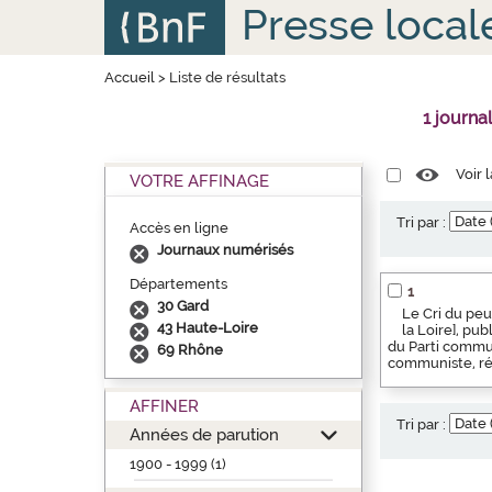
Aller
Panneau de gestion des cookies
Presse local
au
contenu
principal
Accueil
>
Liste de résultats
1 journa
Voir 
VOTRE AFFINAGE
Tri par :
Accès en ligne
Journaux numérisés
Départements
1
30 Gard
Le Cri du peu
43 Haute-Loire
la Loire], pu
du Parti commun
69 Rhône
communiste, rég
AFFINER
Tri par :
Années de parution
1900 - 1999 (1)