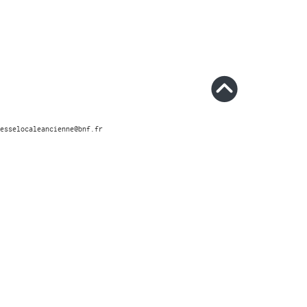
esselocaleancienne@bnf.fr