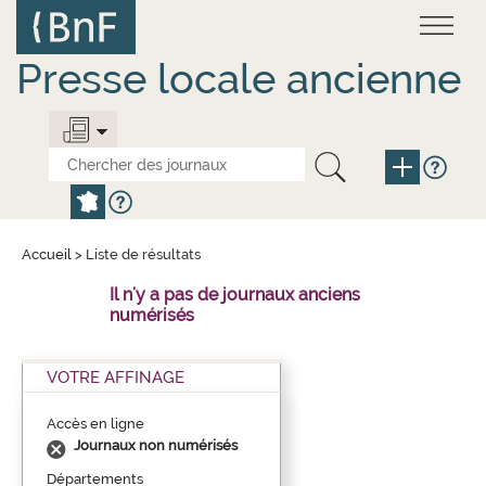
Aller
Panneau de gestion des cookies
au
contenu
principal
Presse locale ancienne
Accueil
>
Liste de résultats
Il n'y a pas de journaux anciens
numérisés
VOTRE AFFINAGE
Accès en ligne
Journaux non numérisés
Départements