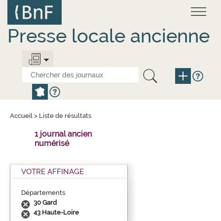
Aller
Panneau de gestion des cookies
au
contenu
principal
Presse locale ancienne
Accueil
>
Liste de résultats
1 journal ancien
numérisé
VOTRE AFFINAGE
Départements
30 Gard
43 Haute-Loire