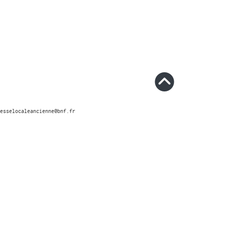
esselocaleancienne@bnf.fr