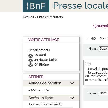
Aller
Panneau de gestion des cookies
Presse local
au
contenu
principal
Accueil
>
Liste de résultats
1 journa
Voir 
VOTRE AFFINAGE
Tri par :
Départements
30 Gard
43 Haute-Loire
1
69 Rhône
Le Cri du peu
la Loire], pu
du Parti commun
AFFINER
communiste, rég
Années de parution
1900 - 1999 (1)
Tri par :
Accès en ligne
Journaux numérisés (1)