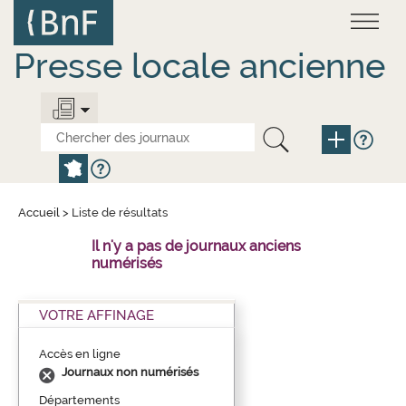
Aller
Panneau de gestion des cookies
au
contenu
principal
Presse locale ancienne
Accueil
>
Liste de résultats
Il n'y a pas de journaux anciens
numérisés
VOTRE AFFINAGE
Accès en ligne
Journaux non numérisés
Départements