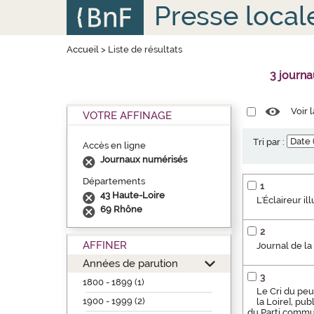
Aller
Panneau de gestion des cookies
Presse local
au
contenu
principal
Accueil
>
Liste de résultats
3 journ
Voir 
VOTRE AFFINAGE
Tri par :
Accès en ligne
Journaux numérisés
Départements
1
43 Haute-Loire
L'Éclaireur i
69 Rhône
2
AFFINER
Journal de la
Années de parution
3
1800 - 1899 (1)
Le Cri du peu
1900 - 1999 (2)
la Loire], pu
du Parti commun