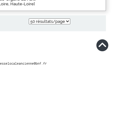
Loire, Haute-Loire]
esselocaleancienne@bnf.fr