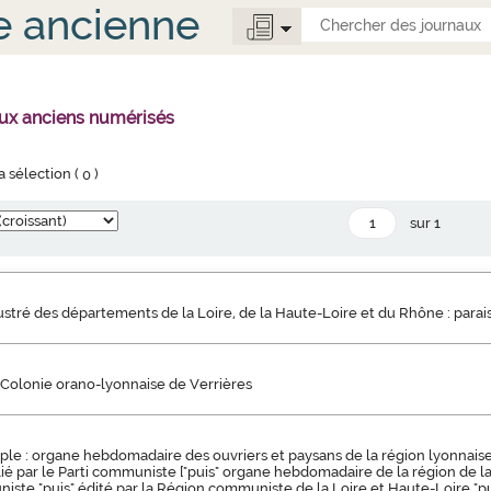
e ancienne
aux anciens numérisés
la sélection (
0
)
sur 1
llustré des départements de la Loire, de la Haute-Loire et du Rhône : parai
 Colonie orano-lyonnaise de Verrières
ple : organe hebdomadaire des ouvriers et paysans de la région lyonnaise 
blié par le Parti communiste ["puis" organe hebdomadaire de la région de l
iste "puis" édité par la Région communiste de la Loire et Haute-Loire "pu