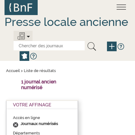
Aller
Panneau de gestion des cookies
au
contenu
principal
Presse locale ancienne
Accueil
>
Liste de résultats
1 journal ancien
numérisé
VOTRE AFFINAGE
Accès en ligne
Journaux numérisés
Départements