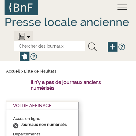
Aller
Panneau de gestion des cookies
au
contenu
principal
Presse locale ancienne
Accueil
>
Liste de résultats
Il n'y a pas de journaux anciens
numérisés
VOTRE AFFINAGE
Accès en ligne
Journaux non numérisés
Départements