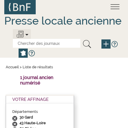
Aller
Panneau de gestion des cookies
au
contenu
principal
Presse locale ancienne
Accueil
>
Liste de résultats
1 journal ancien
numérisé
VOTRE AFFINAGE
Départements
30 Gard
43 Haute-Loire