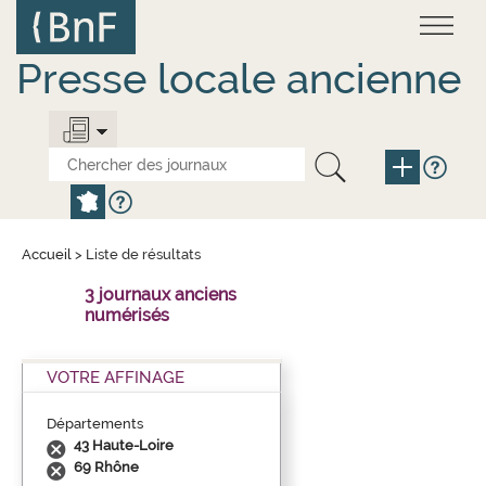
Aller
Panneau de gestion des cookies
au
contenu
principal
Presse locale ancienne
Accueil
>
Liste de résultats
3 journaux anciens
numérisés
VOTRE AFFINAGE
Départements
43 Haute-Loire
69 Rhône