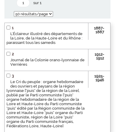
sur 1
1
1887-
1887
L'Éclaireur illustré des départements de
la Loire, de la Haute-Loire et du Rhône :
paraissant tous les samedis
2
1912-
1912
Journal de la Colonie orano-lyonnaise de
Verrières
3
1925-
1946
Le Cri du peuple : organe hebdomadaire
des ouvriers et paysans de la région
lyonnaise ["puis" de la région de la Loire],
publié par le Parti communiste ["puis"
organe hebdomadaire de la région de la
Loire et Haute-Loire du Parti communiste
"puis" édité par la Région communiste de la
Loire et Haute-Loire "puis" organe du Parti
communiste, région de la Loire "puis"
organe du Parti communiste français,
Fédérations Loire, Haute-Loire]