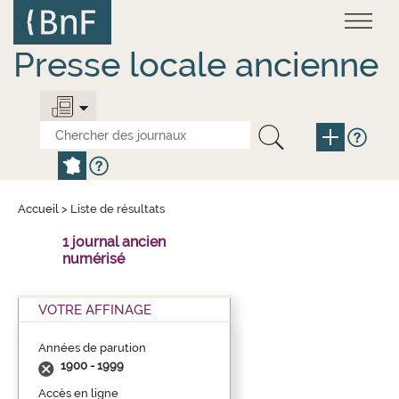
Aller
Panneau de gestion des cookies
au
contenu
principal
Presse locale ancienne
Accueil
>
Liste de résultats
1 journal ancien
numérisé
VOTRE AFFINAGE
Années de parution
1900 - 1999
Accès en ligne