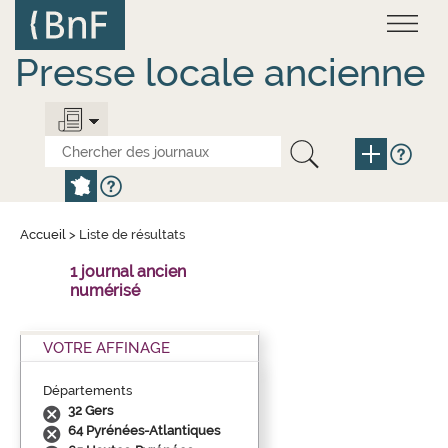
Aller
Panneau de gestion des cookies
au
contenu
principal
Presse locale ancienne
Accueil
>
Liste de résultats
1 journal ancien
numérisé
VOTRE AFFINAGE
Départements
32 Gers
64 Pyrénées-Atlantiques