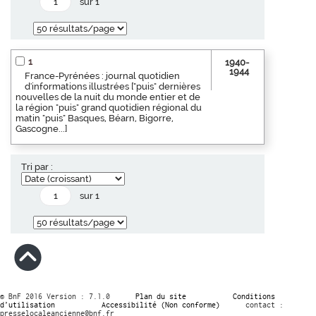
sur 1
1
1940-
1944
France-Pyrénées : journal quotidien
d'informations illustrées ["puis" dernières
nouvelles de la nuit du monde entier et de
la région "puis" grand quotidien régional du
matin "puis" Basques, Béarn, Bigorre,
Gascogne...]
Tri par :
sur 1
© BnF 2016 Version : 7.1.0
Plan du site
Conditions
d’utilisation
Accessibilité (Non conforme)
contact :
presselocaleancienne@bnf.fr