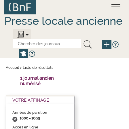
Aller
Panneau de gestion des cookies
au
contenu
principal
Presse locale ancienne
Accueil
>
Liste de résultats
1 journal ancien
numérisé
VOTRE AFFINAGE
Années de parution
1800 - 1899
Accès en ligne